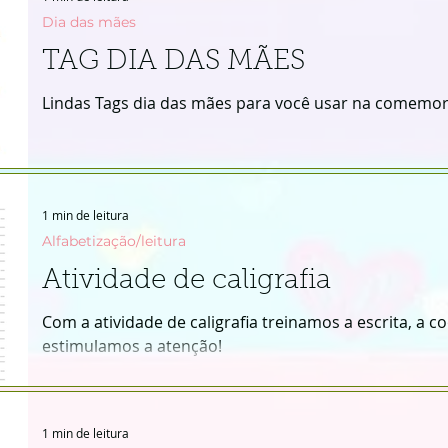
Dia das mães
TAG DIA DAS MÃES
os
Lúdico
Dia das mães
Copa
Colorir
Lindas Tags dia das mães para você usar na comemora
1 min de leitura
Alfabetização/leitura
Atividade de caligrafia
Com a atividade de caligrafia treinamos a escrita, a 
estimulamos a atenção!
1 min de leitura