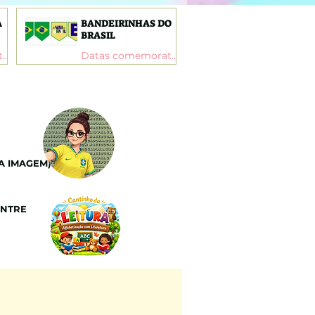
A
BANDEIRINHAS DO
BRASIL
Datas comemorativas
Datas comemorativas
A IMAGEM):
ENTRE