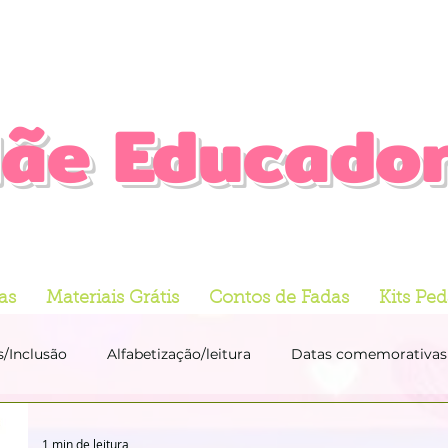
ãe Educado
as
Materiais Grátis
Contos de Fadas
Kits Pe
s/Inclusão
Alfabetização/leitura
Datas comemorativas
Atividade
Leitura e Interpretação
EMOÇÕES E SE
1 min de leitura