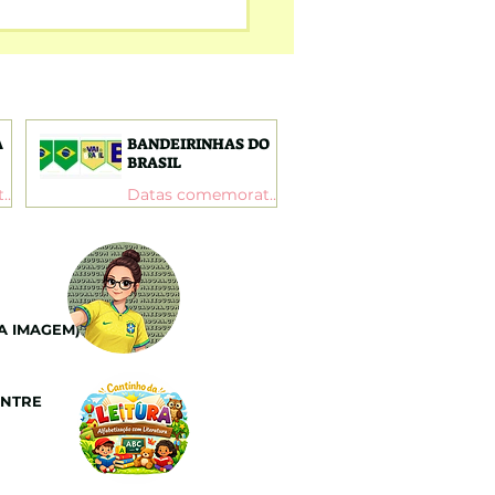
AS DE LEITURA: TEXTOS
A
BANDEIRINHAS DO
BRASIL
Datas comemorativas
Datas comemorativas
A IMAGEM):
ENTRE