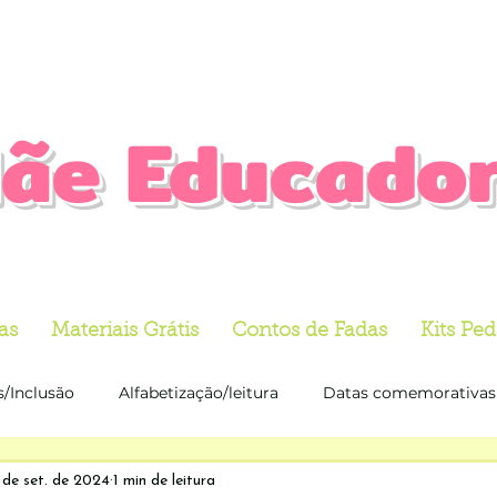
ãe Educado
as
Materiais Grátis
Contos de Fadas
Kits Pe
s/Inclusão
Alfabetização/leitura
Datas comemorativas
Índio
Matemática
Atividade
Leitura e Interpreta
 de set. de 2024
1 min de leitura