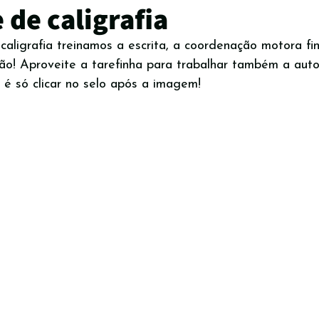
 de caligrafia
aligrafia treinamos a escrita, a coordenação motora fi
Materiais e recursos pedagógicos
Lúdico
Dia das m
ão! Aproveite a tarefinha para trabalhar também a auto
é só clicar no selo após a imagem!