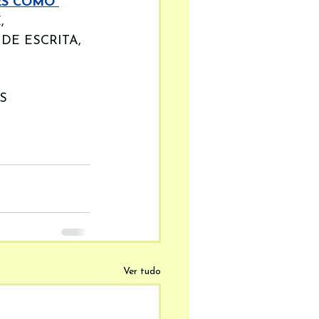
ES COMO 
, 
DE ESCRITA, 
S 
Ver tudo