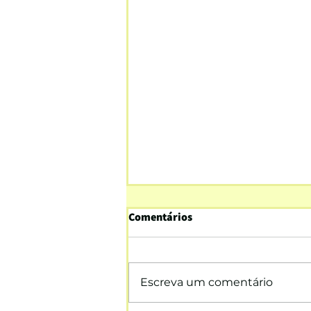
Comentários
Escreva um comentário
Letras do alfabeto