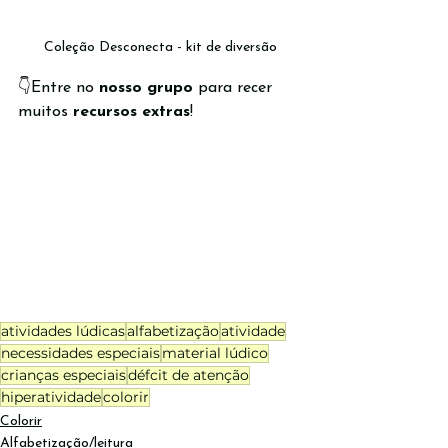
Coleção Desconecta - kit de diversão
👇Entre no 
nosso grupo
 para recer 
muitos 
recursos extras
!
atividades lúdicas
alfabetização
atividade
necessidades especiais
material lúdico
crianças especiais
défcit de atenção
hiperatividade
colorir
Colorir
Alfabetização/leitura