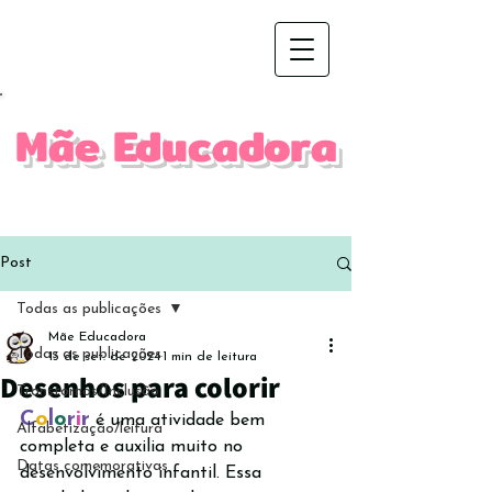
Mãe Educadora
Post
Todas as publicações
Mãe Educadora
Todas as publicações
13 de set. de 2024
1 min de leitura
Desenhos para colorir
Transtornos/Inclusão
C
o
l
o
r
i
r
 é uma atividade bem 
Alfabetização/leitura
completa e auxilia muito no 
Datas comemorativas
desenvolvimento infantil. Essa 